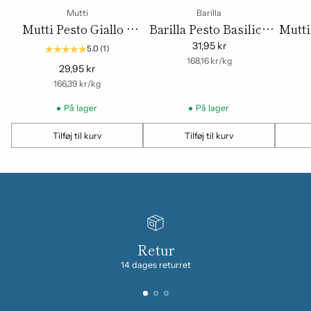
Mutti
Barilla
Mutti Pesto Giallo –
Barilla Pesto Basilico
Mutti
Gul Tomatpesto 180 g
Rucola 190 g
31,95 kr
5.0
(1)
om
Enhedspris
168,16 kr
/
kg
29,95 kr
om
Enhedspris
166,39 kr
/
kg
På lager
På lager
Tilføj til kurv
Tilføj til kurv
Mængde
Mængde
Mængd
Retur
14 dages returret