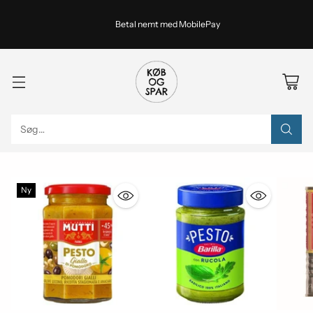
Betal nemt med MobilePay
Søg…
Ny