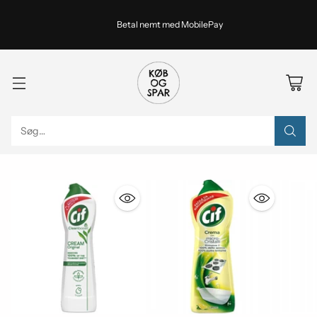
Betal nemt med MobilePay
Søg…