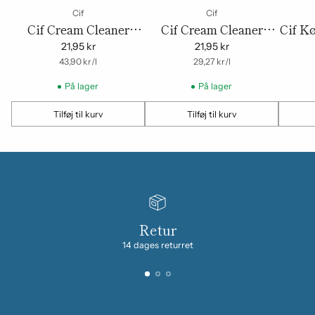
Cif
Cif
Cif Cream Cleaner
Cif Cream Cleaner
Cif K
Original 750ml –
Lemon 750ml – Effektiv
– Eff
21,95 kr
21,95 kr
Effektiv
om
Enhedspris
og frisk rengøring
om
Enhedspris
f
43,90 kr
/
l
29,27 kr
/
l
Rengøringscreme
På lager
På lager
Tilføj til kurv
Tilføj til kurv
Mængde
Mængde
Mængd
Retur
14 dages returret