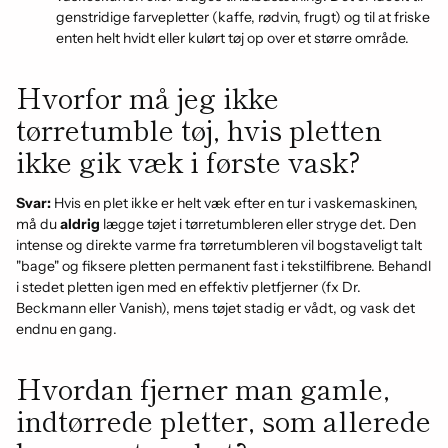
genstridige farvepletter (kaffe, rødvin, frugt) og til at friske
enten helt hvidt eller kulørt tøj op over et større område.
Hvorfor må jeg ikke
tørretumble tøj, hvis pletten
ikke gik væk i første vask?
Svar:
Hvis en plet ikke er helt væk efter en tur i vaskemaskinen,
må du
aldrig
lægge tøjet i tørretumbleren eller stryge det. Den
intense og direkte varme fra tørretumbleren vil bogstaveligt talt
"bage" og fiksere pletten permanent fast i tekstilfibrene. Behandl
i stedet pletten igen med en effektiv pletfjerner (fx Dr.
Beckmann eller Vanish), mens tøjet stadig er vådt, og vask det
endnu en gang.
Hvordan fjerner man gamle,
indtørrede pletter, som allerede