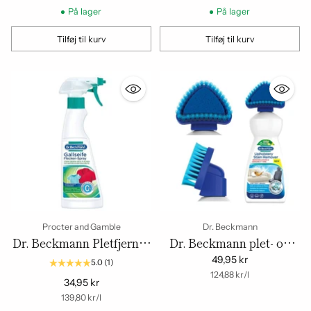
ml – Effektiv pletfjerner
På lager
På lager
Tilføj til kurv
Tilføj til kurv
Mængde
Mængde
Procter and Gamble
Dr. Beckmann
Dr. Beckmann Pletfjerner
Dr. Beckmann plet- og
Spray 250ml – Effektiv og
lugtfjerner til polstrede
49,95 kr
5.0
(1)
Skånsom Pletfjerning
møbler - 400ml
om
Enhedspris
124,88 kr
/
l
34,95 kr
om
Enhedspris
139,80 kr
/
l