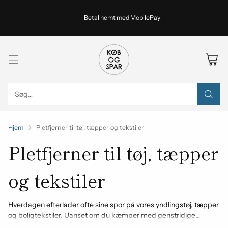
Betal nemt med MobilePay
Søg…
Hjem
Pletfjerner til tøj, tæpper og tekstiler
Pletfjerner til tøj, tæpper
og tekstiler
Hverdagen efterlader ofte sine spor på vores yndlingstøj, tæpper
og boligtekstiler. Uanset om du kæmper med genstridige
rødvin- og kaffepletter, vanskelige fedt- og oliepletter eller