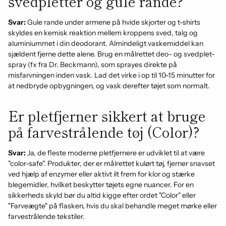
svedpletter og gule rande?
Svar:
Gule rande under armene på hvide skjorter og t-shirts
skyldes en kemisk reaktion mellem kroppens sved, talg og
aluminiummet i din deodorant. Almindeligt vaskemiddel kan
sjældent fjerne dette alene. Brug en målrettet deo- og svedplet-
spray (fx fra Dr. Beckmann), som sprayes direkte på
misfarvningen inden vask. Lad det virke i op til 10-15 minutter for
at nedbryde opbygningen, og vask derefter tøjet som normalt.
Er pletfjerner sikkert at bruge
på farvestrålende tøj (Color)?
Svar:
Ja, de fleste moderne pletfjernere er udviklet til at være
"color-safe". Produkter, der er målrettet kulørt tøj, fjerner snavset
ved hjælp af enzymer eller aktivt ilt frem for klor og stærke
blegemidler, hvilket beskytter tøjets egne nuancer. For en
sikkerheds skyld bør du altid kigge efter ordet "Color" eller
"Farveægte" på flasken, hvis du skal behandle meget mørke eller
farvestrålende tekstiler.