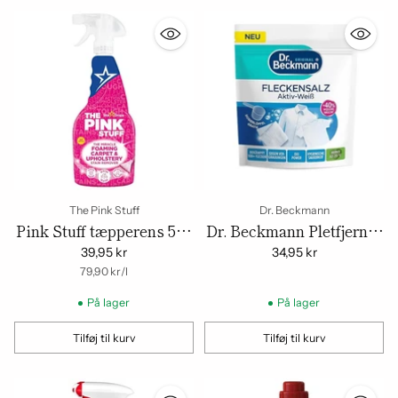
The Pink Stuff
Dr. Beckmann
Pink Stuff tæpperens 500
Dr. Beckmann Pletfjerner
ml – skum pletfjerner til
Fleckensalz Aktiv-Weiss
39,95 kr
34,95 kr
tekstiler
om
Enhedspris
400 g
79,90 kr
/
l
På lager
På lager
Tilføj til kurv
Tilføj til kurv
Mængde
Mængde