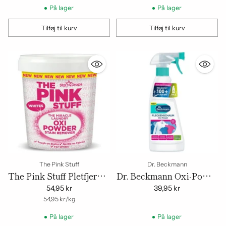
På lager
På lager
Tilføj til kurv
Tilføj til kurv
Mængde
Mængde
The Pink Stuff
Dr. Beckmann
The Pink Stuff Pletfjerner
Dr. Beckmann Oxi-Power
Oxi Powder til hvid
pletfjerner 500 ml –
54,95 kr
39,95 kr
stoffer | 1kg
om
Enhedspris
Kraftig pletfjerner
54,95 kr
/
kg
På lager
På lager