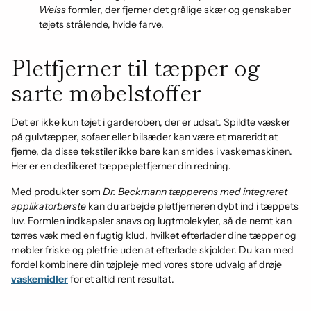
Weiss
formler, der fjerner det grålige skær og genskaber
tøjets strålende, hvide farve.
Pletfjerner til tæpper og
sarte møbelstoffer
Det er ikke kun tøjet i garderoben, der er udsat. Spildte væsker
på gulvtæpper, sofaer eller bilsæder kan være et mareridt at
fjerne, da disse tekstiler ikke bare kan smides i vaskemaskinen.
Her er en dedikeret tæppepletfjerner din redning.
Med produkter som
Dr. Beckmann tæpperens med integreret
applikatorbørste
kan du arbejde pletfjerneren dybt ind i tæppets
luv. Formlen indkapsler snavs og lugtmolekyler, så de nemt kan
tørres væk med en fugtig klud, hvilket efterlader dine tæpper og
møbler friske og pletfrie uden at efterlade skjolder. Du kan med
fordel kombinere din tøjpleje med vores store udvalg af drøje
vaskemidler
for et altid rent resultat.