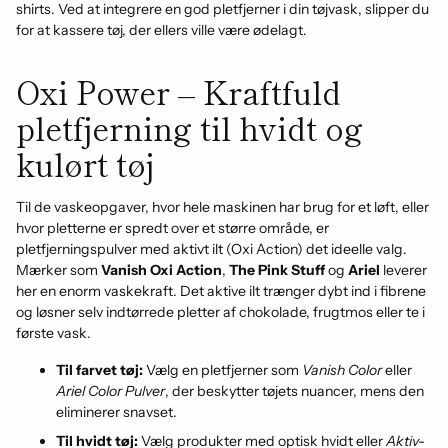
shirts. Ved at integrere en god pletfjerner i din tøjvask, slipper du
for at kassere tøj, der ellers ville være ødelagt.
Oxi Power – Kraftfuld
pletfjerning til hvidt og
kulørt tøj
Til de vaskeopgaver, hvor hele maskinen har brug for et løft, eller
hvor pletterne er spredt over et større område, er
pletfjerningspulver med aktivt ilt (Oxi Action) det ideelle valg.
Mærker som
Vanish Oxi Action
,
The Pink Stuff
og
Ariel
leverer
her en enorm vaskekraft. Det aktive ilt trænger dybt ind i fibrene
og løsner selv indtørrede pletter af chokolade, frugtmos eller te i
første vask.
Til farvet tøj:
Vælg en pletfjerner som
Vanish Color
eller
Ariel Color Pulver
, der beskytter tøjets nuancer, mens den
eliminerer snavset.
Til hvidt tøj:
Vælg produkter med optisk hvidt eller
Aktiv-