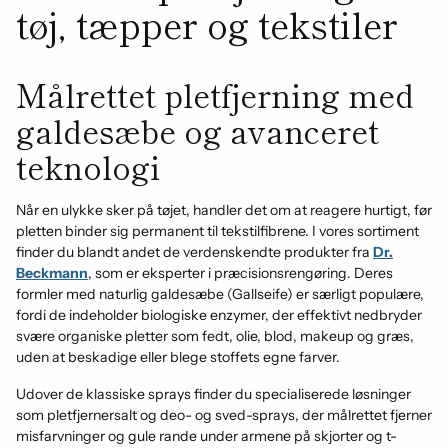
tøj, tæpper og tekstiler
Målrettet pletfjerning med
galdesæbe og avanceret
teknologi
Når en ulykke sker på tøjet, handler det om at reagere hurtigt, før
pletten binder sig permanent til tekstilfibrene. I vores sortiment
finder du blandt andet de verdenskendte produkter fra
Dr.
Beckmann
, som er eksperter i præcisionsrengøring. Deres
formler med naturlig galdesæbe (Gallseife) er særligt populære,
fordi de indeholder biologiske enzymer, der effektivt nedbryder
svære organiske pletter som fedt, olie, blod, makeup og græs,
uden at beskadige eller blege stoffets egne farver.
Udover de klassiske sprays finder du specialiserede løsninger
som pletfjernersalt og deo- og sved-sprays, der målrettet fjerner
misfarvninger og gule rande under armene på skjorter og t-