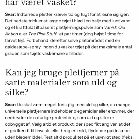
har været vasket?
Svar:
Indtørrede pletter kræver tid og fugt for at løsne sig igen.
Det bedste trick er at lægge tøjet i blød i en balje med lunt vand
og et kraftfuldt iltbaseret pletfjerningspulver som
Vanish Oxi
Action
eller
The Pink Stuff
i et par timer (dog højst 1 time for
farvet tøj). Forbehandl derefter selve pletområdet med en
galdesæbe-spray, inden du vasker tøjet på det maksimale antal
grader, som tøjets vaskemærke tillader.
Kan jeg bruge pletfjerner på
sarte materialer som uld og
silke?
Svar:
Du skal være meget forsigtig med uld og silke, da mange
universelle pletfjernere indeholder blegemidler eller enzymer, der
nedbryder de naturlige proteinfibre, som uld og silke er
opbygget af. Vælg altid et produkt, der specifikt angiver, at det
er godkendt til finvask, eller brug en mild, flydende galdesæbe
uden blegemiddel. Test altid produktet på et usynligt sted (f.eks.