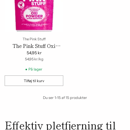
The Pink Stuff
The Pink Stuff Oxi
Laundry Stain Remover
54,95 kr
Color 1kg
om
Enhedspris
54,95 kr
/
kg
På lager
Tilføj til kurv
Mængde
Du ser 1-15 af 15 produkter
Effektiv pletfjerning til