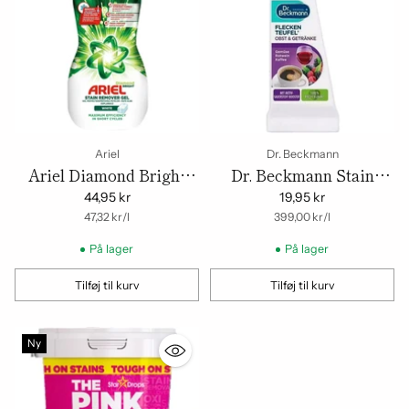
Ariel
Dr. Beckmann
Ariel Diamond Bright
Dr. Beckmann Stain
Pletfjerner Gel til Hvidt
Devils Frugt & Drikke 50
44,95 kr
19,95 kr
Tøj (950 ml)
om
Enhedspris
om
ml
Enhedspris
47,32 kr
/
l
399,00 kr
/
l
På lager
På lager
Tilføj til kurv
Tilføj til kurv
Mængde
Mængde
Ny