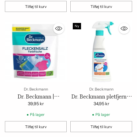
Tilføj til kurv
Tilføj til kurv
Mængde
Mængde
Ny
Dr. Beckmann
Dr. Beckmann
Dr. Beckmann |
Dr. Beckmann pletfjerner
Pletfjerningssalt til hvide
svedpletter 250 ml – Deo
39,95 kr
34,95 kr
og farvede stoffer - Oxi
& sved spray
På lager
På lager
Power | 400 g
Tilføj til kurv
Tilføj til kurv
Mængde
Mængde