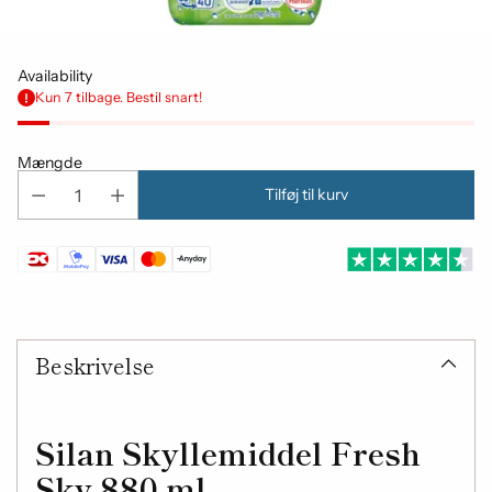
Availability
Kun 7 tilbage. Bestil snart!
Mængde
Tilføj til kurv
Tilføjelse
af
Beskrivelse
produkt
til
din
indkøbskurv
Silan Skyllemiddel Fresh
Sky 880 ml