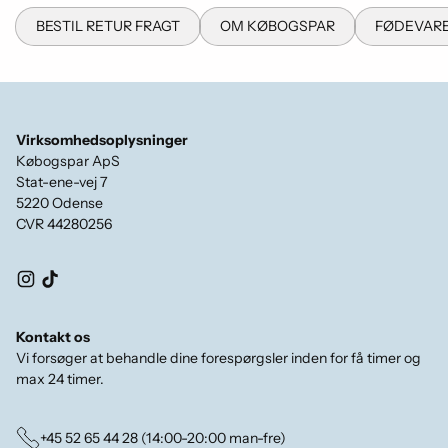
BESTIL RETUR FRAGT
OM KØBOGSPAR
FØDEVARE
Virksomhedsoplysninger
Købogspar ApS
Stat-ene-vej 7
5220 Odense
CVR 44280256
Kontakt os
Vi forsøger at behandle dine forespørgsler inden for få timer og
max 24 timer.
+45 52 65 44 28 (14:00-20:00 man-fre)