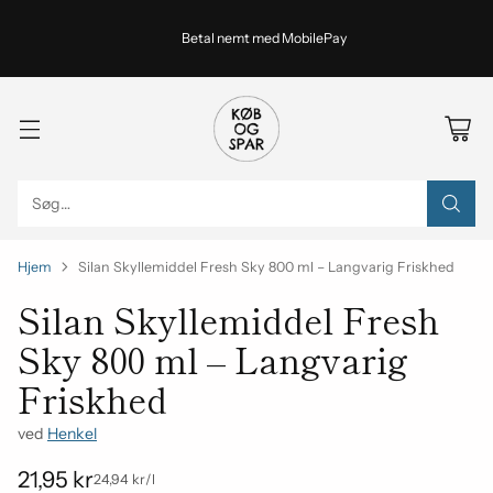
Betal nemt med MobilePay
Søg…
Hjem
Silan Skyllemiddel Fresh Sky 800 ml – Langvarig Friskhed
Silan Skyllemiddel Fresh
Sky 800 ml – Langvarig
Friskhed
ved
Henkel
21,95 kr
om
Enhedspris
24,94 kr
/
l