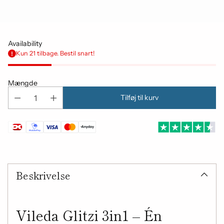
Availability
Kun 21 tilbage. Bestil snart!
Mængde
Tilføj til kurv
Tilføjelse
af
Beskrivelse
produkt
til
din
indkøbskurv
Vileda Glitzi 3in1 – Én