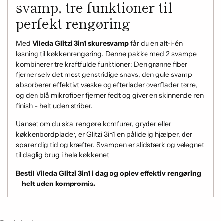
svamp, tre funktioner til
perfekt rengøring
Med
Vileda Glitzi 3in1 skuresvamp
får du en alt-i-én
løsning til køkkenrengøring. Denne pakke med 2 svampe
kombinerer tre kraftfulde funktioner: Den grønne fiber
fjerner selv det mest genstridige snavs, den gule svamp
absorberer effektivt væske og efterlader overflader tørre,
og den blå mikrofiber fjerner fedt og giver en skinnende ren
finish – helt uden striber.
Uanset om du skal rengøre komfurer, gryder eller
køkkenbordplader, er Glitzi 3in1 en pålidelig hjælper, der
sparer dig tid og kræfter. Svampen er slidstærk og velegnet
til daglig brug i hele køkkenet.
Bestil Vileda Glitzi 3in1 i dag og oplev effektiv rengøring
– helt uden kompromis.