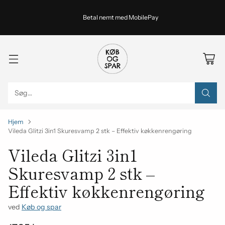
Betal nemt med MobilePay
Søg…
Hjem
Vileda Glitzi 3in1 Skuresvamp 2 stk – Effektiv køkkenrengøring
Vileda Glitzi 3in1
Skuresvamp 2 stk –
Effektiv køkkenrengøring
ved
Køb og spar