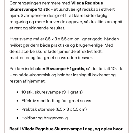
Gør rengøringen nemmere med
Vileda Regnbue
Skuresvampe 10 stk
– et uundværligt redskab i ethvert
hjem. Svampene er designet til at klare både daglig
rengøring og mere krævende opgaver, så du altid kan opnå
et rent og skinnende resultat.
Hver svamp måler 8,5 x 3 x 5,5 cm og ligger godt i hånden,
hvilket gør dem både praktiske og brugervenlige. Med
deres stærke skureflade fjerner de effektivt fedt,
madrester og fastgroet snavs uden besvær.
Pakken indeholder
9 svampe + 1 gratis
, så du får i alt 10 stk.
– en både økonomisk og holdbar løsning til køkkenet og
resten af hjemmet.
10 stk. skuresvampe (9+1 gratis)
Effektiv mod fedt og fastgroet snavs
Praktisk størrelse (8,5 x 3 x 5,5 cm)
Holdbar og brugervenlig
Bestil Vileda Regnbue Skuresvampe i dag, og oplev hvor