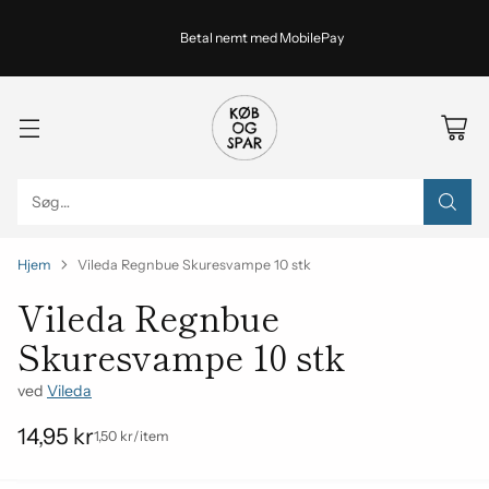
Betal nemt med MobilePay
Søg…
Hjem
Vileda Regnbue Skuresvampe 10 stk
Vileda Regnbue
Skuresvampe 10 stk
ved
Vileda
14,95 kr
om
Enhedspris
1,50 kr
/
item
Almindelig
pris