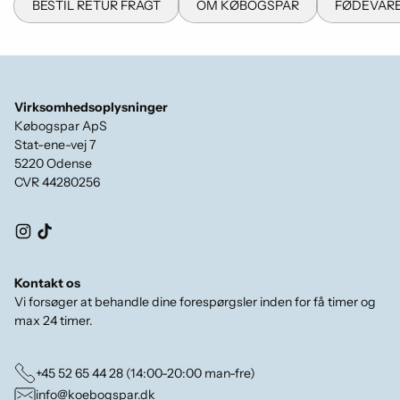
BESTIL RETUR FRAGT
OM KØBOGSPAR
FØDEVARE
Virksomhedsoplysninger
Købogspar ApS
Stat-ene-vej 7
5220 Odense
CVR 44280256
Kontakt os
Vi forsøger at behandle dine forespørgsler inden for få timer og
max 24 timer.
+45 52 65 44 28 (14:00-20:00 man-fre)
info@koebogspar.dk