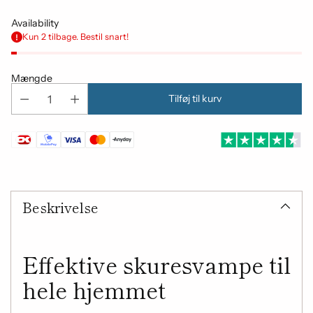
Availability
Kun 2 tilbage. Bestil snart!
Mængde
Tilføj til kurv
Tilføjelse
af
Beskrivelse
produkt
til
din
indkøbskurv
Effektive skuresvampe til
hele hjemmet